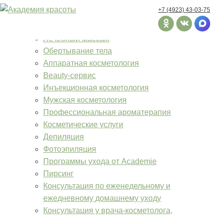
+7 (4923) 43-03-75
Главная
Услуги
Лечебный массаж
Обертывание тела
Аппаратная косметология
Beauty-сервис
Инъекционная косметология
Мужская косметология
Профессиональная ароматерапия
Косметические услуги
Депиляция
Фотоэпиляция
Программы ухода от Academie
Пирсинг
Консультация по еженедельному и
ежедневному домашнему уходу
Консультация у врача-косметолога,